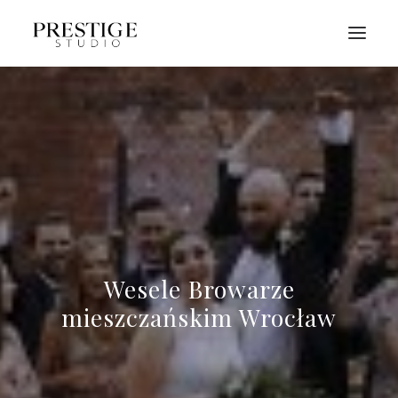
O NAS
FILMY ŚLUBNE
OFERTA
Q&A
WARSZTATY
KONTAKT
Wesele Browarze
mieszczańskim Wrocław