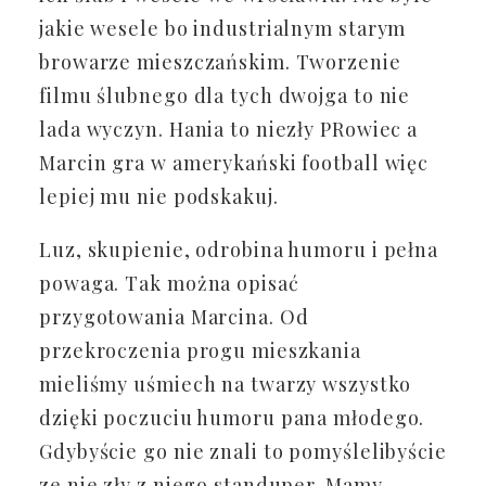
jakie wesele bo industrialnym starym
browarze mieszczańskim. Tworzenie
filmu ślubnego dla tych dwojga to nie
lada wyczyn. Hania to niezły PRowiec a
Marcin gra w amerykański football więc
lepiej mu nie podskakuj.
Luz, skupienie, odrobina humoru i pełna
powaga. Tak można opisać
przygotowania Marcina. Od
przekroczenia progu mieszkania
mieliśmy uśmiech na twarzy wszystko
dzięki poczuciu humoru pana młodego.
Gdybyście go nie znali to pomyślelibyście
ze nie zły z niego standuper. Mamy